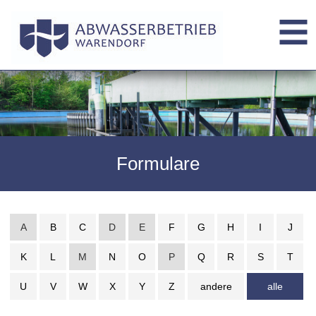
Formulare
A
B
C
D
E
F
G
H
I
J
K
L
M
N
O
P
Q
R
S
T
U
V
W
X
Y
Z
andere
alle