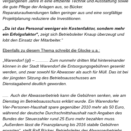
vergangenen Jahre in eine effiziente Technik und Ausstattung sowie
die gute Pflege der Anlagen aus, so Bücker.
Reparaturaufwendungen fallen geringer aus und eine sorgfältige
Projektplanung reduziere die Investitionen.
„Da ist das Personal weniger ein Kostenfaktor, sondern mehr
ein Erfolgsfaktor",
zeigt sich Betriebsleiter Knaup überzeugt und
lobt den Einsatz der Mitarbeiter.“
Ebenfalls zu diesem Thema schreibt die Glocke u.a.:
„
Warendorf (gl) – ...........
Zum nunmehr dritten Mal hintereinander
können in der Stadt Warendorf die Entsorgungsgebühren gesenkt
werden, und zwar sowohl für Abwasser als auch für Müll. Das ist bei
der jüngsten Sitzung des Betriebsausschusses am
Dienstagabend deutlich geworden.
..... Auch der Abwasserbetrieb kann die Gebühren senken, wie am
Dienstag im Betriebsausschuss erklärt wurde. Ein Warendorfer
Vier-Personen-Haushalt spare gegenüber 2010 mehr als 50 Euro,
während der deutsche Durchschnittshaushalt nach Angaben des
Bundes der Steuerzahler rund 25 Euro mehr bezahlen muss.
„Außerdem lässt die Finanzplanung bis 2016 stabile Gebühren
erwarten“, stellt Ralf Bücker, Betriebsleiter des Abwasserbetriebs,