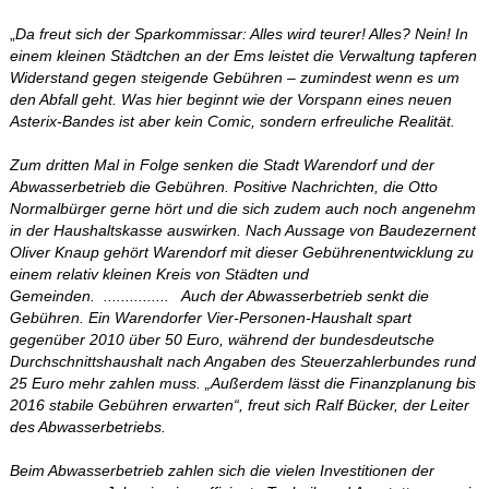
„
Da freut sich der Sparkommissar: Alles wird teurer! Alles? Nein! In
einem kleinen Städtchen an der Ems leistet die Verwaltung tapferen
Widerstand gegen steigende Gebühren – zumindest wenn es um
den Abfall geht. Was hier beginnt wie der Vorspann eines neuen
Asterix-Bandes ist aber kein Comic, sondern erfreuliche Realität.
Zum dritten Mal in Folge senken die Stadt Warendorf und der
Abwasserbetrieb die Gebühren. Positive Nachrichten, die Otto
Normalbürger gerne hört und die sich zudem auch noch angenehm
in der Haushaltskasse auswirken. Nach Aussage von Baudezernent
Oliver Knaup gehört Warendorf mit dieser Gebührenentwicklung zu
einem relativ kleinen Kreis von Städten und
Gemeinden.
...............
Auch der Abwasserbetrieb senkt die
Gebühren. Ein Warendorfer Vier-Personen-Haushalt spart
gegenüber 2010 über 50 Euro, während der bundesdeutsche
Durchschnittshaushalt nach Angaben des Steuerzahlerbundes rund
25 Euro mehr zahlen muss. „Außerdem lässt die Finanzplanung bis
2016 stabile Gebühren erwarten“, freut sich Ralf Bücker, der Leiter
des Abwasserbetriebs.
Beim Abwasserbetrieb zahlen sich die vielen Investitionen der