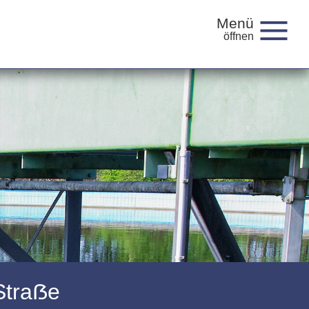
Menü
Straẞe