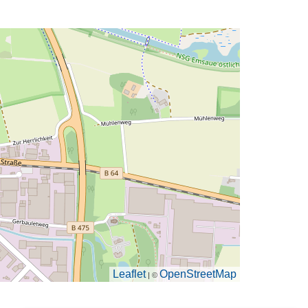
Leaflet
OpenStreetMap
| ©