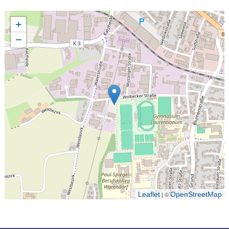
+
−
Leaflet
OpenStreetMap
| ©