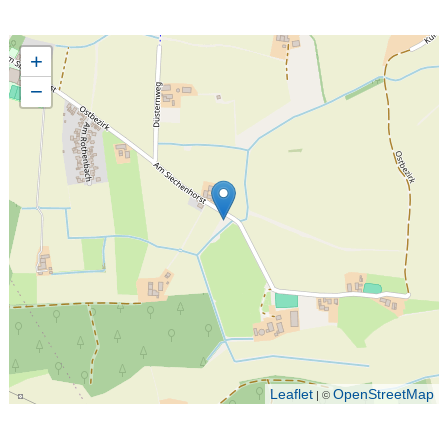
+
−
Leaflet
OpenStreetMap
| ©