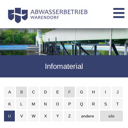
Infomaterial
A
B
C
D
E
F
G
H
I
J
K
L
M
N
O
P
Q
R
S
T
U
V
W
X
Y
Z
andere
alle