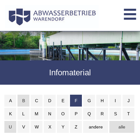
Infomaterial
A
B
C
D
E
F
G
H
I
J
K
L
M
N
O
P
Q
R
S
T
U
V
W
X
Y
Z
andere
alle