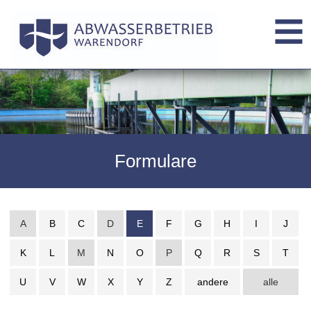
Formulare
A
B
C
D
E
F
G
H
I
J
K
L
M
N
O
P
Q
R
S
T
U
V
W
X
Y
Z
andere
alle