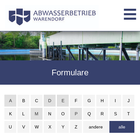
Formulare
A
B
C
D
E
F
G
H
I
J
K
L
M
N
O
P
Q
R
S
T
U
V
W
X
Y
Z
andere
alle