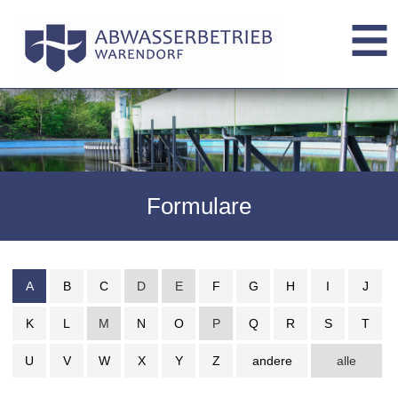
Formulare
A
B
C
D
E
F
G
H
I
J
K
L
M
N
O
P
Q
R
S
T
U
V
W
X
Y
Z
andere
alle