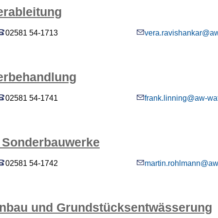
rableitung
02581 54-1713
vera.ravishankar@a
erbehandlung
02581 54-1741
frank.linning@aw-wa
d Sonderbauwerke
02581 54-1742
martin.rohlmann@aw
enbau und Grundstücksentwässerung