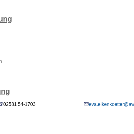
tung
h
ung
02581 54-1703
eva.eikenkoetter@aw