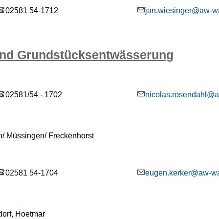
02581 54-1712
jan.wiesinger@aw-w
nd Grundstücksentwässerung
02581/54 - 1702
nicolas.rosendahl@
n/ Müssingen/ Freckenhorst
02581 54-1704
eugen.kerker@aw-wa
dorf, Hoetmar