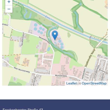
+
−
Leaflet
OpenStreetMap
| ©
Freckenhorster Straße 43