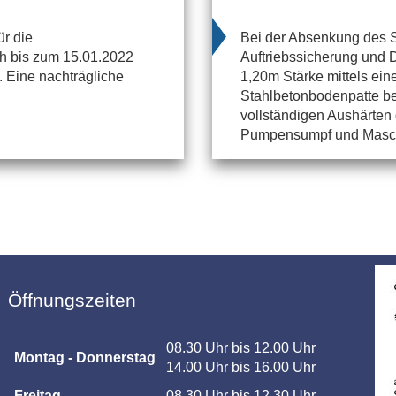
r die
Bei der Absenkung des St
h bis zum 15.01.2022
Auftriebssicherung und D
 Eine nachträgliche
1,20m Stärke mittels ei
Stahlbetonbodenpatte be
vollständigen Aushärten
Pumpensumpf und Masch
Öffnungszeiten
08.30 Uhr bis 12.00 Uhr
Montag - Donnerstag
14.00 Uhr bis 16.00 Uhr
Freitag
08.30 Uhr bis 12.30 Uhr