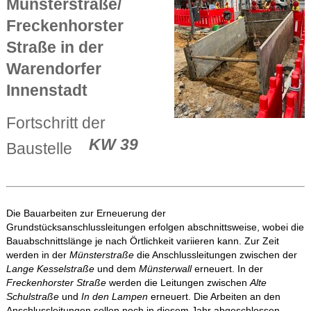
Münsterstraße/
Freckenhorster
Straße in der
Warendorfer
Innenstadt
Fortschritt der
KW 39
Baustelle
Die Bauarbeiten zur Erneuerung der
Grundstücksanschlussleitungen erfolgen abschnittsweise, wobei die
Bauabschnittslänge je nach Örtlichkeit variieren kann. Zur Zeit
werden in der
Münsterstraße
die Anschlussleitungen zwischen der
Lange Kesselstraße
und dem
Münsterwall
erneuert. In der
Freckenhorster Straße
werden die Leitungen zwischen
Alte
Schulstraße
und
In den Lampen
erneuert. Die Arbeiten an den
Anschlussleitungen sollen noch in diesem Jahr abgeschlossen